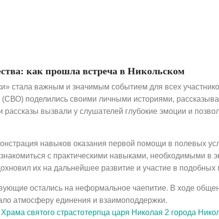
ства: как прошла встреча в Никольском
» стала важным и значимым событием для всех участников
(СВО) поделились своими личными историями, рассказывая
и рассказы вызвали у слушателей глубокие эмоции и позво
монстрация навыков оказания первой помощи в полевых ус
знакомиться с практическими навыками, необходимыми в э
дохновил их на дальнейшее развитие и участие в подобных
твующие остались на неформальное чаепитие. В ходе общен
дало атмосферу единения и взаимоподдержки.
е
Храма святого страстотерпца царя Николая 2 города Нико