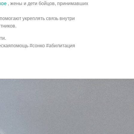
кое
, жены и дети бойцов, принимавших
помогают укреплять связь внутри
тников.
ти.
ескаяпомощь #сонко #абилитация